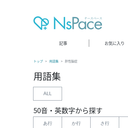
記事
お気に入り
トップ
用語集
肝性脳症
用語集
ALL
50音・英数字から探す
あ行
か行
さ行