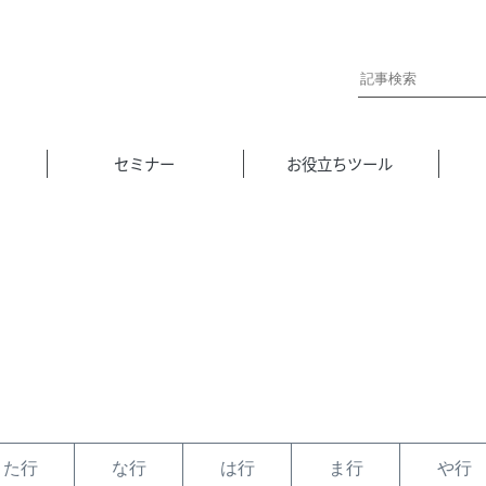
セミナー
お役立ちツール
た行
な行
は行
ま行
や行