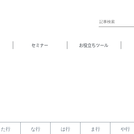
セミナー
お役立ちツール
た行
な行
は行
ま行
や行