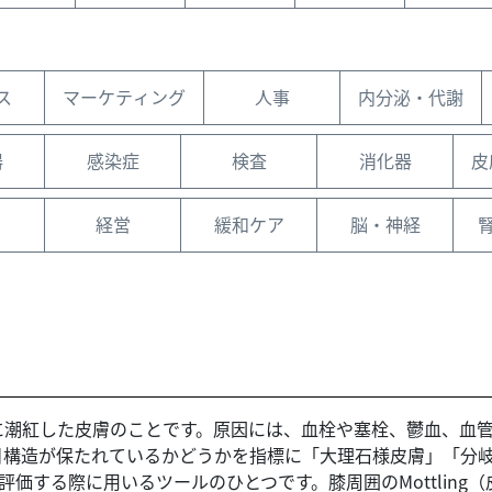
ス
マーケティング
人事
内分泌・代謝
器
感染症
検査
消化器
皮
経営
緩和ケア
脳・神経
に潮紅した皮膚のことです。原因には、血栓や塞栓、鬱血、血
目構造が保たれているかどうかを指標に「大理石様皮膚」「分岐
環不全を評価する際に用いるツールのひとつです。膝周囲のMottl