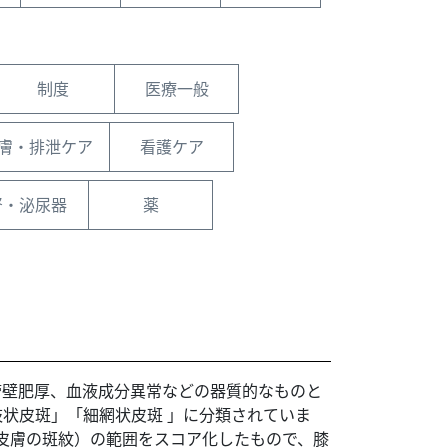
制度
医療一般
膚・排泄ケア
看護ケア
腎・泌尿器
薬
管壁肥厚、血液成分異常などの器質的なものと
状皮斑」「細網状皮斑 」に分類されていま
ing（皮膚の斑紋）の範囲をスコア化したもので、膝