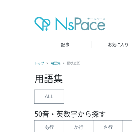
記事
お気に入り
トップ
用語集
網状皮斑
用語集
ALL
50音・英数字から探す
あ行
か行
さ行