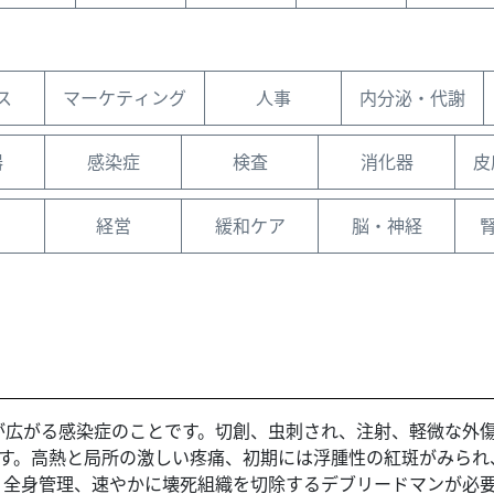
ス
マーケティング
人事
内分泌・代謝
器
感染症
検査
消化器
皮
経営
緩和ケア
脳・神経
が広がる感染症のことです。切創、虫刺され、注射、軽微な外
ます。高熱と局所の激しい疼痛、初期には浮腫性の紅斑がみら
、全身管理、速やかに壊死組織を切除するデブリードマンが必