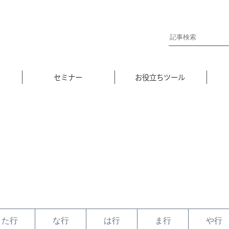
セミナー
お役立ちツール
た行
な行
は行
ま行
や行