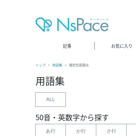
記事
お気に入り
トップ
用語集
壊死性筋膜炎
用語集
ALL
50音・英数字から探す
あ行
か行
さ行