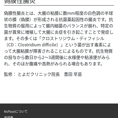
偽膜性腸炎
偽膜性腸炎とは、大腸の粘膜に数mm程度の白色調の半球
状の膜（偽膜）が形成される抗菌薬起因性の腸炎です。抗
生物質の服用によって腸内細菌のバランスが崩れ、特定の
菌が異常に増殖して大腸に炎症を引き起こすことで発症し
ます。その多くは「クロストリジウム・ディフィシル
（CD：Clostridium difficile）」という菌が出す毒素によ
って大腸粘膜が障害されることによるものです。抗生物質
の投与から数日から2～3週間後に水様便や粘液便がみら
れ、そのほか腹痛や高熱がみられる場合もあります。
監修： とよだクリニック院長 豊田 早苗
NsPaceについて
用語集