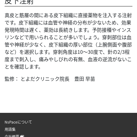
皮下注射
真皮と筋層の間にある皮下組織に直接薬物を注入する注射
です。皮下組織には血管や神経の分布が少ないため、効果
発現時間は遅く、薬効は長続きします。予防接種やインス
リンなどで用いられることが多いでしょう。穿刺部位は血
管や神経が少なく、皮下組織の厚い部位（上腕側面や腹部
など）を選択します。穿刺角度は10〜30度で、針の2/3程
度まで刺入し、痛みやしびれの有無、血液の逆流がないこ
とを確認します。
監修： とよだクリニック院長 豊田 早苗
NsPaceについて
用語集
会社概要