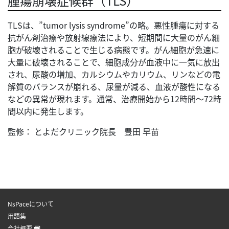
腫瘍崩壊症候群（TLS）
TLSは、”tumor lysis syndrome”の略。悪性腫瘍に対する
抗がん剤治療や放射線療法により、短期間に大量のがん細
胞が破壊されることで生じる病態です。がん細胞が急速に
大量に破壊されることで、細胞成分が血液中に一気に放出
され、尿酸の増加、カルシウムやカリウム、リンなどの電
解質のバランスが崩れる、尿量が減る、血液が酸性になる
などの異常が現れます。通常、治療開始から12時間～72時
間以内に発生します。
監修： とよだクリニック院長 豊田 早苗
NsPaceについて
用語集
会社概要