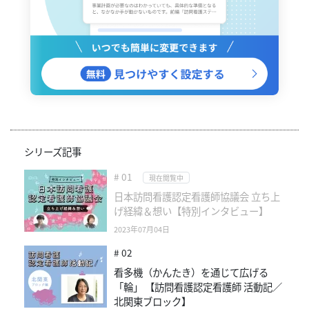
シリーズ記事
# 01
現在閲覧中
日本訪問看護認定看護師協議会 立ち上
げ経緯＆想い【特別インタビュー】
2023年07月04日
# 02
看多機（かんたき）を通じて広げる
「輪」 【訪問看護認定看護師 活動記／
北関東ブロック】