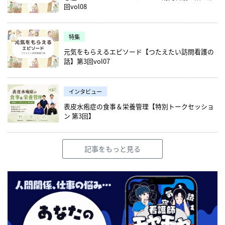
回vol08
特集
元気をもらえるエピソード【つたえたい訪問看護の
話】第3回vol07
インタビュー
表皮水疱症の食事＆栄養管理【特別トークセッショ
ン 第3回】
記事をもっと見る