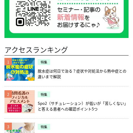
アクセスランキング
1
特集
脱水症は何日で治る？症状や対処法から熱中症との
違いまで解説
2
特集
Spo2（サチュレーション）が低いが「苦しくない」
と答える患者への確認ポイント5つ
3
特集