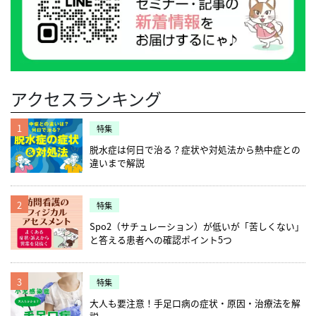
アクセスランキング
1
特集
脱水症は何日で治る？症状や対処法から熱中症との
違いまで解説
2
特集
Spo2（サチュレーション）が低いが「苦しくない」
と答える患者への確認ポイント5つ
3
特集
大人も要注意！手足口病の症状・原因・治療法を解