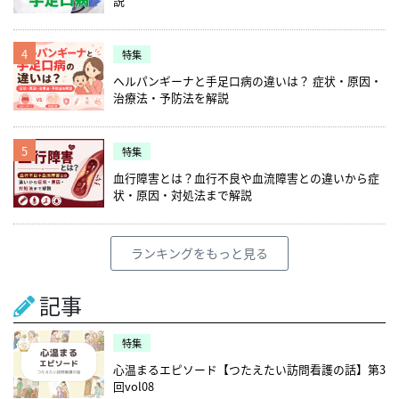
説
4
特集
ヘルパンギーナと手足口病の違いは？ 症状・原因・
治療法・予防法を解説
5
特集
血行障害とは？血行不良や血流障害との違いから症
状・原因・対処法まで解説
ランキングをもっと見る
記事
特集
心温まるエピソード【つたえたい訪問看護の話】第3
回vol08