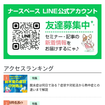
アクセスランキング
1
特集
脱水症は何日で治る？症状や対処法から熱中症との
違いまで解説
2
特集