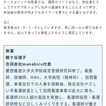
ケースメソッドの授業では、講師のリードのもと、参加者どう
しでアイデアをシェアしながら議論をすることによって学び、
参加者の発言が何よりもセミナーを豊かにする鍵となります。
注2
発言者はA・B・C・Dとしていますが、常に同一の人物ではあり
ません。別人であっても便宜上そのように表記しています。
執筆
鶴ケ谷理子
合同会社manabico代表
慶應義塾大学大学院経営管理研究科修了。看護
師、保健師、MBA。大学病院（精神科）、訪問看
護、事業会社での人事を経験後、株式会社やさし
い手看護部長として訪問看護事業の拡大に寄与。
看護師250人超の面談を実施し、看護師採用・看護
師研修などのしくみづくりをする。看護師が働き