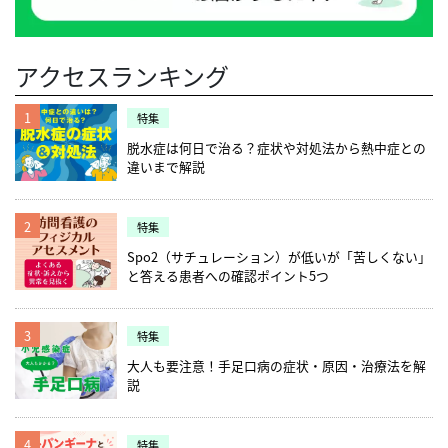
アクセスランキング
1
特集
脱水症は何日で治る？症状や対処法から熱中症との
違いまで解説
2
特集
Spo2（サチュレーション）が低いが「苦しくない」
と答える患者への確認ポイント5つ
3
特集
大人も要注意！手足口病の症状・原因・治療法を解
説
4
特集