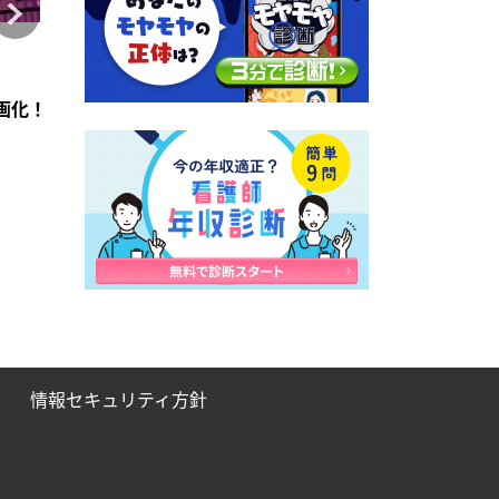
コラム
コラム
2026年4月28日
2021年7月6日
訪問看護のアセスメント】
賞【2026】
画化！「意思疎通、出来ます。」前編【つたえたい訪問看護の
訪問看護師向け在宅看取り教育プログラムPENUT
適切な人材を「選考」
情報セキュリティ方針