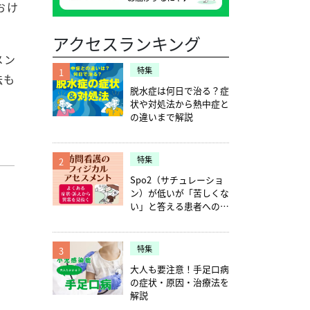
おけ
アクセスランキング
メン
特集
1
法も
脱水症は何日で治る？症
状や対処法から熱中症と
の違いまで解説
特集
2
Spo2（サチュレーショ
ン）が低いが「苦しくな
い」と答える患者への確
認ポイント5つ
特集
3
大人も要注意！手足口病
の症状・原因・治療法を
解説