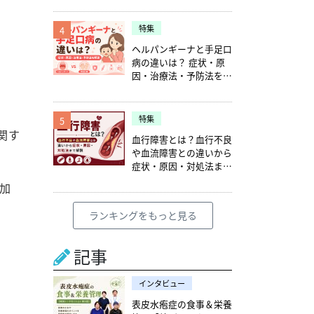
特集
4
ヘルパンギーナと手足口
病の違いは？ 症状・原
因・治療法・予防法を解
説
特集
5
関す
血行障害とは？血行不良
や血流障害との違いから
症状・原因・対処法まで
解説
加
ランキングをもっと見る
記事
インタビュー
表皮水疱症の食事＆栄養