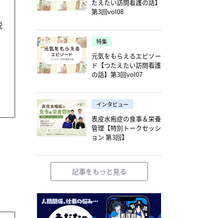
たえたい訪問看護の話】
第3回vol08
説
特集
元気をもらえるエピソー
ド【つたえたい訪問看護
の話】第3回vol07
インタビュー
表皮水疱症の食事＆栄養
管理【特別トークセッシ
ョン 第3回】
記事をもっと見る