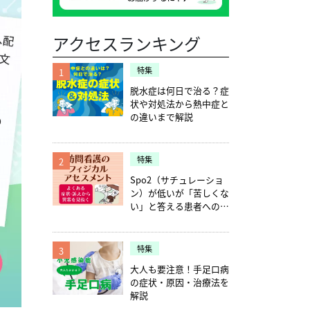
アクセスランキング
特集
1
脱水症は何日で治る？症
状や対処法から熱中症と
の違いまで解説
特集
2
Spo2（サチュレーショ
ン）が低いが「苦しくな
い」と答える患者への確
認ポイント5つ
特集
3
大人も要注意！手足口病
の症状・原因・治療法を
解説