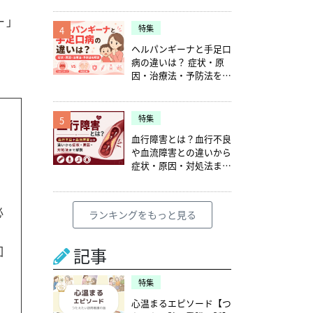
ー」
特集
4
ヘルパンギーナと手足口
病の違いは？ 症状・原
因・治療法・予防法を解
説
特集
5
血行障害とは？血行不良
や血流障害との違いから
症状・原因・対処法まで
解説
必
ランキングをもっと見る
回
記事
特集
心温まるエピソード【つ