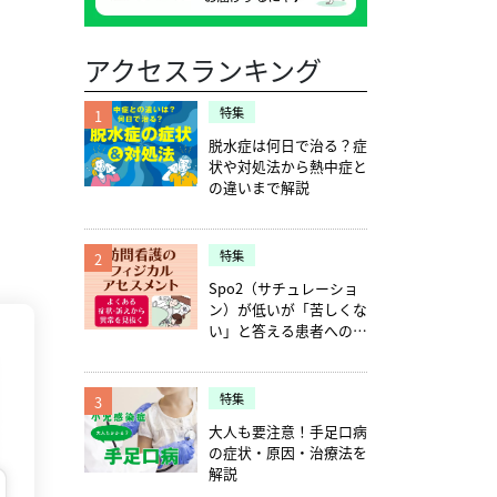
アクセスランキング
特集
1
脱水症は何日で治る？症
状や対処法から熱中症と
の違いまで解説
特集
2
Spo2（サチュレーショ
ン）が低いが「苦しくな
い」と答える患者への確
認ポイント5つ
特集
3
大人も要注意！手足口病
の症状・原因・治療法を
解説