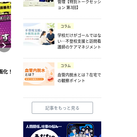
管理【特別トークセッシ
ョン 第3回】
コラム
学校だけがゴールではな
い─不登校支援と訪問看
護師のケアマネジメント
コラム
コラム
2026年4月28日
2021年7月6日
コラム
訪問看護のアセスメント】
賞【2026】
画化！「意思疎通、出来ます。」前編【つたえたい訪問看護の
訪問看護師向け在宅看取り教育プログラムPENUT
適切な人材を「選考」
血管内脱水とは？在宅で
の観察ポイント
記事をもっと見る