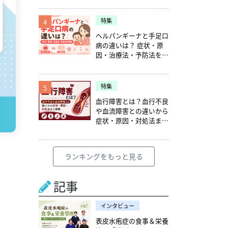
特集
4
ヘルパンギーナと手足口
病の違いは？ 症状・原
因・治療法・予防法を解
説
特集
5
血行障害とは？血行不良
や血流障害との違いから
症状・原因・対処法まで
解説
ランキングをもっと見る
記事
インタビュー
表皮水疱症の食事＆栄養