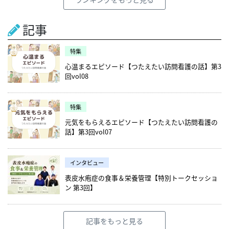
記事
特集
心温まるエピソード【つたえたい訪問看護の話】第3
回vol08
特集
元気をもらえるエピソード【つたえたい訪問看護の
話】第3回vol07
インタビュー
表皮水疱症の食事＆栄養管理【特別トークセッショ
ン 第3回】
記事をもっと見る