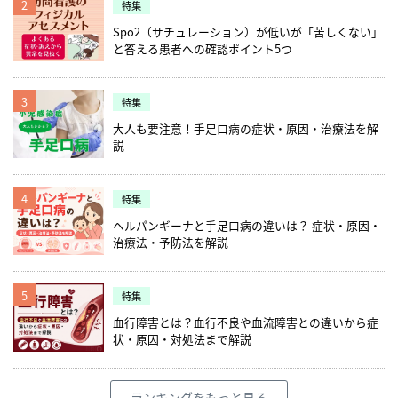
2
特集
Spo2（サチュレーション）が低いが「苦しくない」
と答える患者への確認ポイント5つ
3
特集
大人も要注意！手足口病の症状・原因・治療法を解
説
4
特集
ヘルパンギーナと手足口病の違いは？ 症状・原因・
治療法・予防法を解説
5
特集
血行障害とは？血行不良や血流障害との違いから症
状・原因・対処法まで解説
ランキングをもっと見る