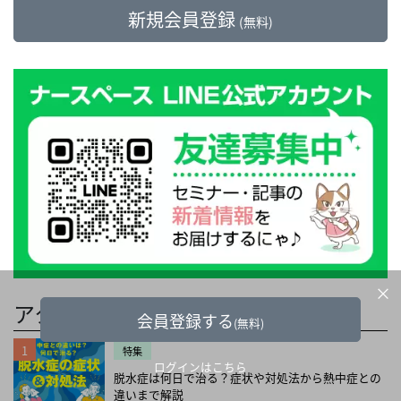
新規会員登録
(無料)
×
アクセスランキング
会員登録する
(無料)
1
特集
ログインはこちら
脱水症は何日で治る？症状や対処法から熱中症との
違いまで解説