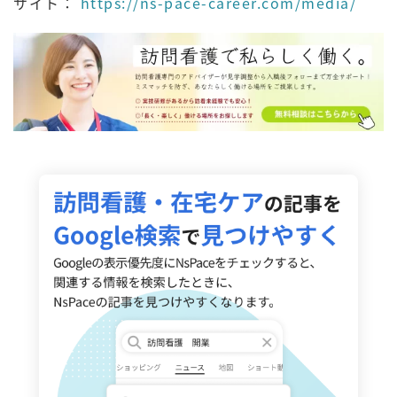
サイト：
https://ns-pace-career.com/media/