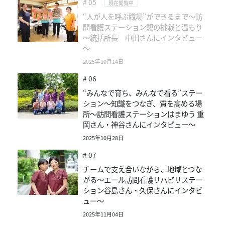
# 05
現在閲覧中
“人が人を呼ぶ職場”ができるまで～訪
問看護ステーション憩の挑戦と温もり
～統括所長 中田さんにインタビュー
～
2025年10月14日
# 06
“みんなで育ち、みんなで看る”ステー
ション～知識をつなぎ、質を高める場
所～訪問看護ステーションはまゆう 重
岡さん・神谷さんにインタビュー～
2025年10月28日
# 07
チームで支え合いながら、地域とつな
がる～エール訪問看護リハビリステー
ション谷島さん・久保さんにインタビ
ュー～
2025年11月04日