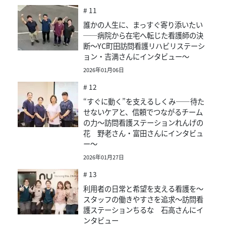
# 11
誰かの人生に、まっすぐ寄り添いたい
──病院から在宅へ転じた看護師の決
断～YC町田訪問看護リハビリステーシ
ョン・吉満さんにインタビュー～
2026年01月06日
# 12
“すぐに動く”を支えるしくみ――待た
せないケアと、信頼でつながるチーム
の力～訪問看護ステーションれんげの
花 野老さん・富田さんにインタビュ
ー～
2026年01月27日
# 13
利用者の日常と希望を支える看護を～
スタッフの働きやすさを追求～訪問看
護ステーションちるな 石高さんにイ
ンタビュー