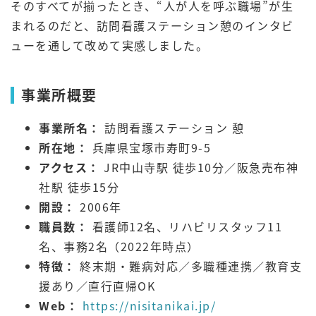
そのすべてが揃ったとき、“人が人を呼ぶ職場”が生
まれるのだと、訪問看護ステーション憩のインタビ
ューを通して改めて実感しました。
事業所概要
事業所名：
訪問看護ステーション 憩
所在地：
兵庫県宝塚市寿町9-5
アクセス：
JR中山寺駅 徒歩10分／阪急売布神
社駅 徒歩15分
開設：
2006年
職員数：
看護師12名、リハビリスタッフ11
名、事務2名（2022年時点）
特徴：
終末期・難病対応／多職種連携／教育支
援あり／直行直帰OK
Web：
https://nisitanikai.jp/