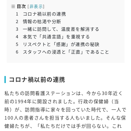
目次
[
非表示
]
1
コロナ禍以前の連携
2
情報の枯渇や分断
3
一緒に訪問して、温度差を解消する
4
本気で「共通言語」を重視する
5
リスペクトと「感謝」が連携の秘訣
6
スタッフへの浸透と「正直」であること
コロナ禍以前の連携
私たちの訪問看護ステーションは、今から30年近く
前の1994年に開設されました。行政の保健婦（当
時）が、訪問指導に家々を回っていた時代で、一人で
100人の患者さんを担当する人もいました。そんな保
健婦たちが、「私たちだけでは手が回らない。これ