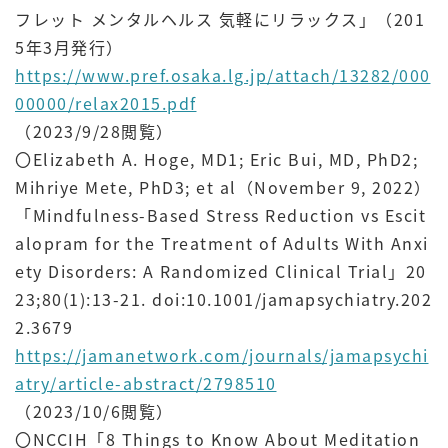
フレット メンタルヘルス 気軽にリラックス」（201
5年3月発行）
https://www.pref.osaka.lg.jp/attach/13282/000
00000/relax2015.pdf
（2023/9/28閲覧）
〇Elizabeth A. Hoge, MD1; Eric Bui, MD, PhD2;
Mihriye Mete, PhD3; et al（November 9, 2022）
「Mindfulness-Based Stress Reduction vs Escit
alopram for the Treatment of Adults With Anxi
ety Disorders: A Randomized Clinical Trial」20
23;80(1):13-21. doi:10.1001/jamapsychiatry.202
2.3679
https://jamanetwork.com/journals/jamapsychi
atry/article-abstract/2798510
（
2023/10/6閲覧）
〇NCCIH「8 Things to Know About Meditation