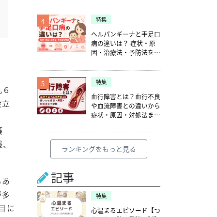
特集
4
ヘルパンギーナと手足口
病の違いは？ 症状・原
因・治療法・予防法を解
説
特集
5
丸６
血行障害とは？血行不良
設立
や血流障害との違いから
症状・原因・対処法まで
解説
護
践、
ランキングをもっと見る
記事
もあ
が多
特集
目に
心温まるエピソード【つ