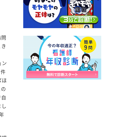
訪問
とき
ョン
0件
ばほ
たの
で自
まし
年