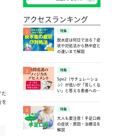
アクセスランキング
特集
1
脱水症は何日で治る？症
状や対処法から熱中症と
の違いまで解説
特集
2
Spo2（サチュレーショ
ン）が低いが「苦しくな
い」と答える患者への確
げた
認ポイント5つ
力を
特集
3
大人も要注意！手足口病
の症状・原因・治療法を
解説