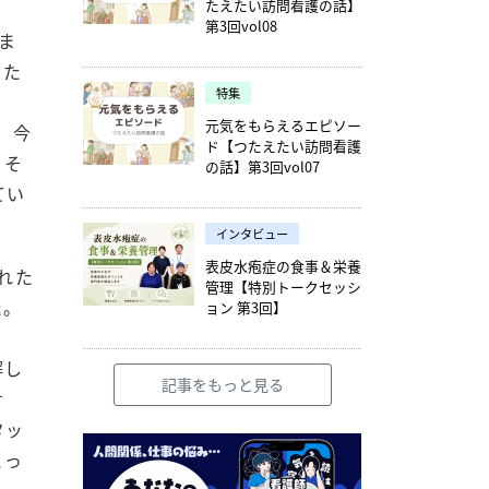
たえたい訪問看護の話】
第3回vol08
ま
った
特集
元気をもらえるエピソー
。今
ド【つたえたい訪問看護
。そ
の話】第3回vol07
てい
インタビュー
表皮水疱症の食事＆栄養
れた
管理【特別トークセッシ
た。
ョン 第3回】
解し
記事をもっと見る
せ
タッ
とっ