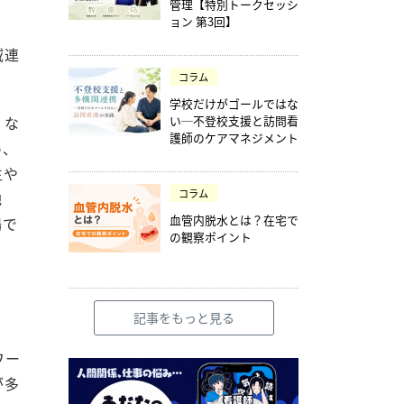
管理【特別トークセッシ
ョン 第3回】
域連
コラム
学校だけがゴールではな
くな
い─不登校支援と訪問看
護師のケアマネジメント
め、
生や
コラム
地
血管内脱水とは？在宅で
場で
の観察ポイント
記事をもっと見る
ワー
が多