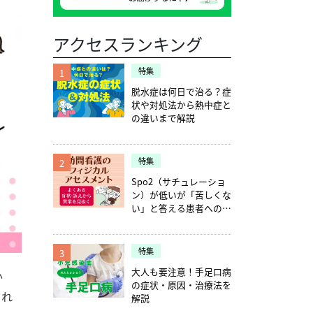
アクセスランキング
特集
1
脱水症は何日で治る？症
状や対処法から熱中症と
の違いまで解説
特集
2
Spo2（サチュレーショ
ン）が低いが「苦しくな
い」と答える患者への確
認ポイント5つ
特集
3
大人も要注意！手足口病
か
の症状・原因・治療法を
られ
解説