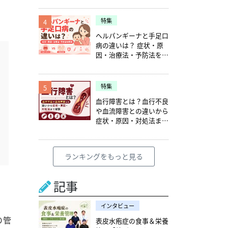
特集
4
ヘルパンギーナと手足口
病の違いは？ 症状・原
因・治療法・予防法を解
説
特集
5
血行障害とは？血行不良
や血流障害との違いから
症状・原因・対処法まで
解説
ランキングをもっと見る
記事
インタビュー
の管
表皮水疱症の食事＆栄養