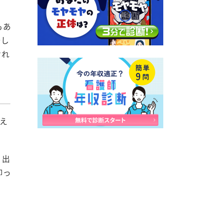
もあ
少し
けれ
え
り出
仰っ