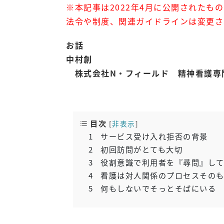
※本記事は2022年4月に公開されたも
法令や制度、関連ガイドラインは変更さ
お話
中村創
株式会社N・フィールド 精神看護専
目次
[
非表示
]
1
サービス受け入れ拒否の背景
2
初回訪問がとても大切
3
役割意識で利用者を『尋問』して
4
看護は対人関係のプロセスその
5
何もしないでそっとそばにいる