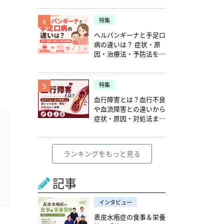
特集
4
ヘルパンギーナと手足口
病の違いは？ 症状・原
因・治療法・予防法を解
説
特集
5
血行障害とは？血行不良
や血流障害との違いから
症状・原因・対処法まで
解説
ランキングをもっと見る
記事
インタビュー
表皮水疱症の食事＆栄養