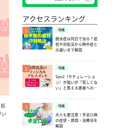
アクセスランキング
特集
1
脱水症は何日で治る？症
状や対処法から熱中症と
の違いまで解説
特集
2
Spo2（サチュレーショ
ン）が低いが「苦しくな
い」と答える患者への確
認ポイント5つ
い拒
特集
3
がい
大人も要注意！手足口病
の症状・原因・治療法を
解説