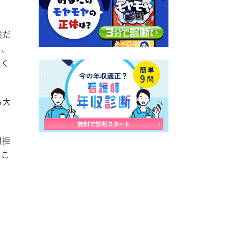
態だ
ら、
だく
も大
問拒
くこ