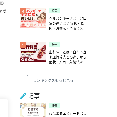
際
から
特集
4
ヘルパンギーナと手足口
病の違いは？ 症状・原
因・治療法・予防法を解
説
特集
5
血行障害とは？血行不良
や血流障害との違いから
症状・原因・対処法まで
解説
ランキングをもっと見る
記事
特集
心温まるエピソード【つ