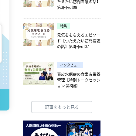
たえたい訪問看護の話】
第3回vol08
特集
元気をもらえるエピソー
ド【つたえたい訪問看護
の話】第3回vol07
インタビュー
表皮水疱症の食事＆栄養
管理【特別トークセッシ
ョン 第3回】
記事をもっと見る