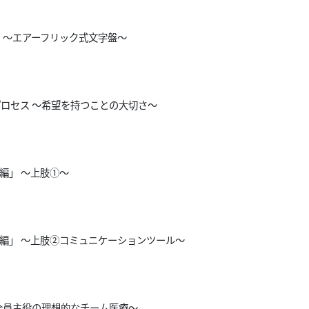
 〜エアーフリック式文字盤〜
ロセス 〜希望を持つことの大切さ〜
編」 ～上肢①〜
用編」 ～上肢②コミュニケーションツール～
全員主役の理想的なチーム医療〜