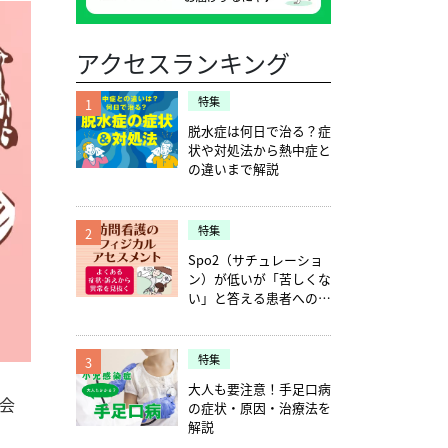
アクセスランキング
特集
1
脱水症は何日で治る？症
状や対処法から熱中症と
の違いまで解説
特集
2
Spo2（サチュレーショ
ン）が低いが「苦しくな
い」と答える患者への確
認ポイント5つ
特集
3
大人も要注意！手足口病
会
の症状・原因・治療法を
解説