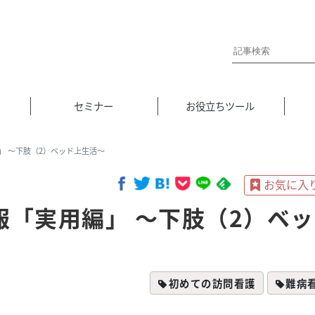
セミナー
お役立ちツール
」 ～下肢（2）ベッド上生活～
報「実用編」 ～下肢（2）ベッ
初めての訪問看護
難病