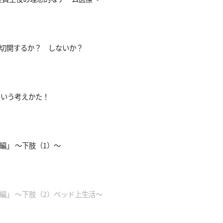
管切開するか？ しないか？
という考えかた！
編」 ～下肢（1）～
編」 ～下肢（2）ベッド上生活～