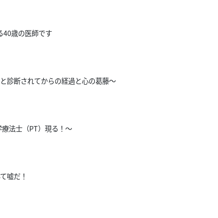
る40歳の医師です
〜ALSと診断されてからの経過と心の葛藤〜
学療法士（PT）現る！～
んて嘘だ！