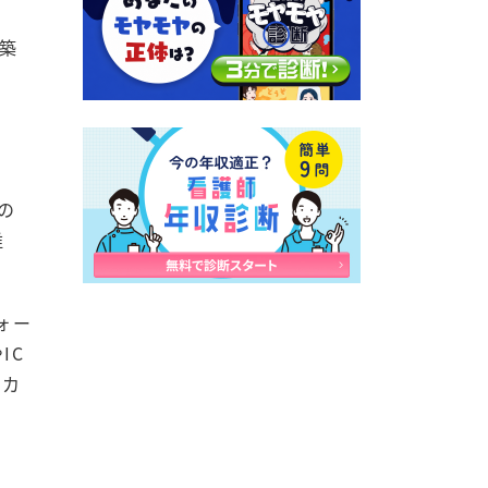
築
の
維
ォー
IC
くカ