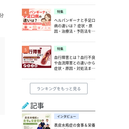
特集
4
分
ヘルパンギーナと手足口
病の違いは？ 症状・原
因・治療法・予防法を解
説
特集
5
血行障害とは？血行不良
や血流障害との違いから
症状・原因・対処法まで
解説
ランキングをもっと見る
記事
インタビュー
表皮水疱症の食事＆栄養