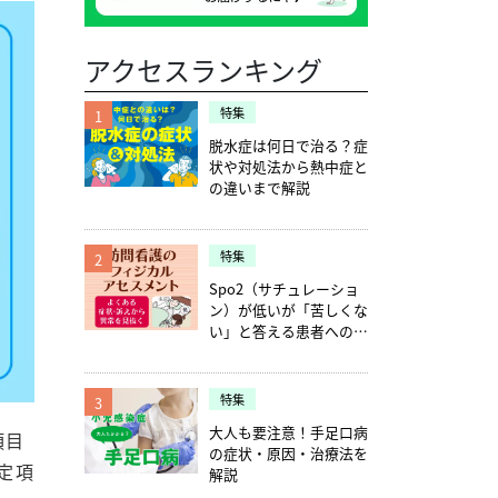
アクセスランキング
特集
1
脱水症は何日で治る？症
状や対処法から熱中症と
の違いまで解説
特集
2
Spo2（サチュレーショ
ン）が低いが「苦しくな
い」と答える患者への確
認ポイント5つ
特集
3
大人も要注意！手足口病
項目
の症状・原因・治療法を
定項
解説