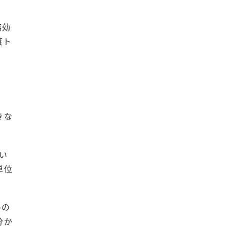
務効
度ト
きな
い
単位
めの
分か