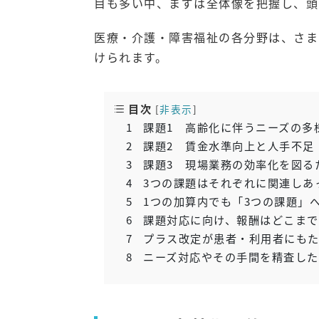
目も多い中、まずは全体像を把握し、頭
医療・介護・障害福祉の各分野は、さま
けられます。
目次
[
非表示
]
1
課題1 高齢化に伴うニーズの多
2
課題2 賃金水準向上と人手不足
3
課題3 現場業務の効率化を図る
4
3つの課題はそれぞれに関連しあ
5
1つの加算内でも「3つの課題」
6
課題対応に向け、報酬はどこまで
7
プラス改定が患者・利用者にもた
8
ニーズ対応やその手間を精査した