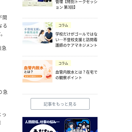
管理【特別トークセッシ
ョン 第3回】
が間
なる
コラム
す。
学校だけがゴールではな
い─不登校支援と訪問看
護師のケアマネジメント
態急
コラム
血管内脱水とは？在宅で
の観察ポイント
の急
記事をもっと見る
よっ
ま