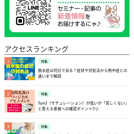
アクセスランキング
1
特集
脱水症は何日で治る？症状や対処法から熱中症との
違いまで解説
2
特集
Spo2（サチュレーション）が低いが「苦しくない」
と答える患者への確認ポイント5つ
3
特集