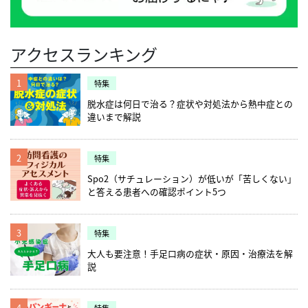
アクセスランキング
1
特集
脱水症は何日で治る？症状や対処法から熱中症との
違いまで解説
2
特集
Spo2（サチュレーション）が低いが「苦しくない」
と答える患者への確認ポイント5つ
3
特集
大人も要注意！手足口病の症状・原因・治療法を解
説
4
特集