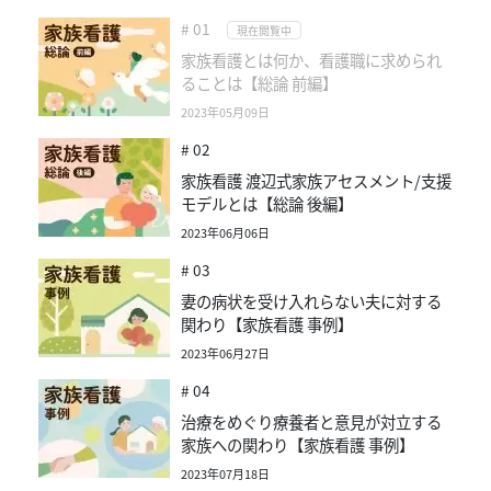
# 01
現在閲覧中
家族看護とは何か、看護職に求められ
ることは【総論 前編】
2023年05月09日
# 02
家族看護 渡辺式家族アセスメント/支援
モデルとは【総論 後編】
2023年06月06日
# 03
妻の病状を受け入れらない夫に対する
関わり【家族看護 事例】
2023年06月27日
# 04
治療をめぐり療養者と意見が対立する
家族への関わり【家族看護 事例】
2023年07月18日