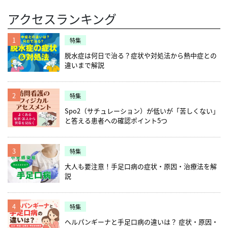
アクセスランキング
1
特集
脱水症は何日で治る？症状や対処法から熱中症との
違いまで解説
2
特集
Spo2（サチュレーション）が低いが「苦しくない」
と答える患者への確認ポイント5つ
3
特集
大人も要注意！手足口病の症状・原因・治療法を解
説
4
特集
ヘルパンギーナと手足口病の違いは？ 症状・原因・