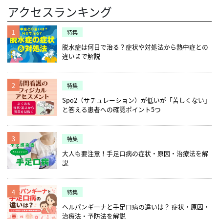
アクセスランキング
1
特集
脱水症は何日で治る？症状や対処法から熱中症との
違いまで解説
2
特集
Spo2（サチュレーション）が低いが「苦しくない」
と答える患者への確認ポイント5つ
3
特集
大人も要注意！手足口病の症状・原因・治療法を解
説
4
特集
ヘルパンギーナと手足口病の違いは？ 症状・原因・
治療法・予防法を解説