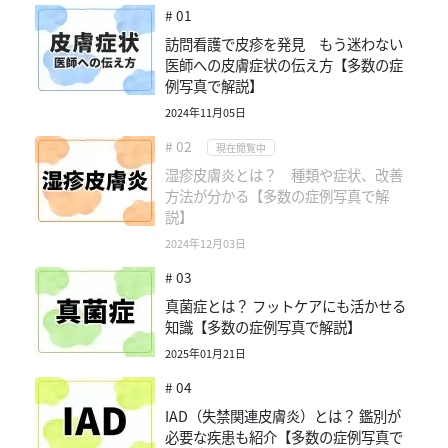
# 01
訪問看護で皮疹を発見 もう迷わない
医師への皮膚症状の伝え方【多数の症
例写真で解説】
2024年11月05日
# 02
現在閲覧中
湿疹皮膚炎とは？ 種類や症状、改善
方法が分かる【多数の症例写真で解
説】
2024年12月03日
# 03
真菌症とは？ フットケアにも活かせる
知識【多数の症例写真で解説】
2025年01月21日
# 04
IAD（失禁関連皮膚炎）とは？ 鑑別が
必要な疾患も紹介【多数の症例写真で