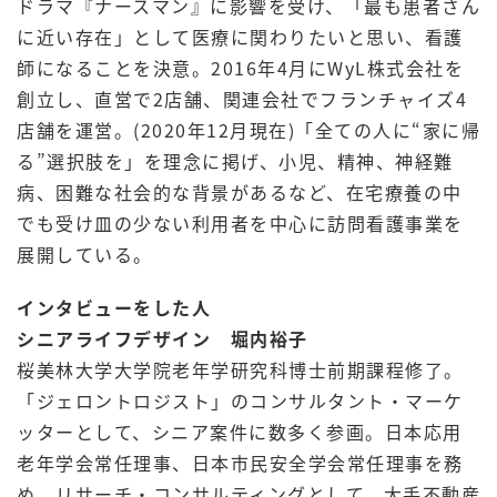
ドラマ『ナースマン』に影響を受け、「最も患者さん
に近い存在」として医療に関わりたいと思い、看護
師になることを決意。2016年4月にWyL株式会社を
創立し、直営で2店舗、関連会社でフランチャイズ4
店舗を運営。(2020年12月現在)「全ての人に“家に帰
る”選択肢を」を理念に掲げ、小児、精神、神経難
病、困難な社会的な背景があるなど、在宅療養の中
でも受け皿の少ない利用者を中心に訪問看護事業を
展開している。
インタビューをした人
シニアライフデザイン 堀内裕子
桜美林大学大学院老年学研究科博士前期課程修了。
「ジェロントロジスト」のコンサルタント・マーケ
ッターとして、シニア案件に数多く参画。日本応用
老年学会常任理事、日本市民安全学会常任理事を務
め、リサーチ・コンサルティングとして、大手不動産