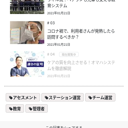
育システム
2021年01月21日
# 03
コロナ禍で、利用者さんが発熱したら
訪問するべきか？
2021年01月21日
# 04
現在閲覧中
ケアの質を向上させる！オマハシステ
ムを徹底解説
2021年01月21日
アセスメント
ステーション運営
チーム運営
教育
管理者
この記事をシェアする