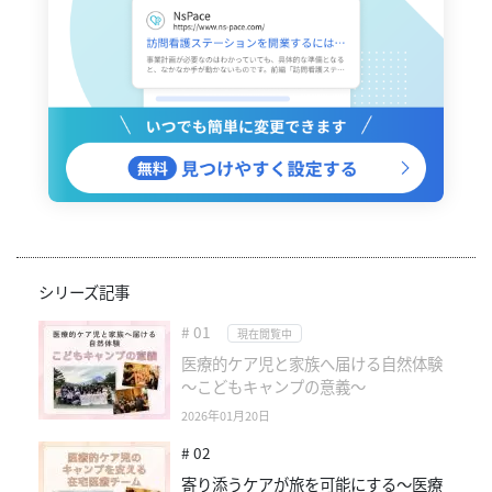
シリーズ記事
# 01
現在閲覧中
医療的ケア児と家族へ届ける自然体験
～こどもキャンプの意義～
2026年01月20日
# 02
寄り添うケアが旅を可能にする～医療