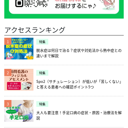
アクセスランキング
1
特集
脱水症は何日で治る？症状や対処法から熱中症との
違いまで解説
2
特集
Spo2（サチュレーション）が低いが「苦しくない」
と答える患者への確認ポイント5つ
3
特集
大人も要注意！手足口病の症状・原因・治療法を解
説