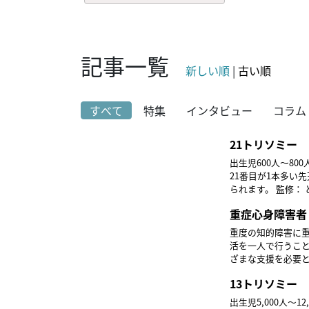
記事一覧
新しい順
|
古い順
すべて
特集
インタビュー
コラム
21トリソミー
出生児600人～8
21番目が1本多い
られます。
重症心身障害者
重度の知的障害に
活を一人で行うこ
13トリソミー
出生児5,000人～