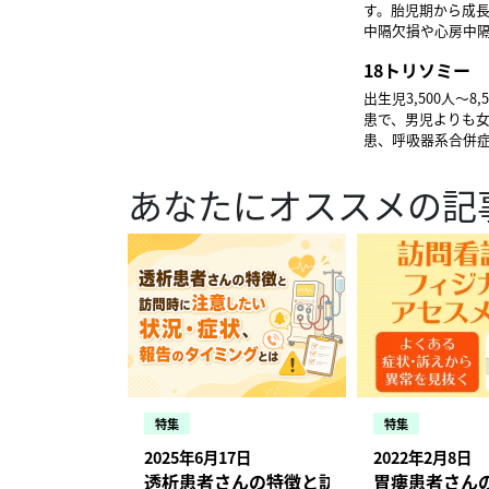
す。胎児期から成
中隔欠損や心房中
個々の症状や合併
18トリソミー
出生児3,500人～
患で、男児よりも女
患、呼吸器系合併
れなど、あらゆる症状が見
長 豊田 早苗
あなたにオススメの記
特集
特集
2025年6月17日
2022年2月8日
透析患者さんの特徴と訪問時に注意したい
胃瘻患者さん