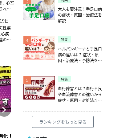
3
症、心室
られ、
大人も要注意！手足口病
ンセリ
の症状・原因・治療法を
19日
解説
先天性疾
性心疾
達の遅
特集
4
ヘルパンギーナと手足口
病の違いは？ 症状・原
因・治療法・予防法を解
説
特集
5
血行障害とは？血行不良
や血流障害との違いから
症状・原因・対処法まで
解説
コラム
コラム
ランキングをもっと見る
2026年4月28日
2021年7月6日
訪問看護のアセスメント】
賞【2026】
画化！「意思疎通、出来ます。」前編【つたえたい訪問看護の
訪問看護師向け在宅看取り教育プログラムPENUT
適切な人材を「選考」