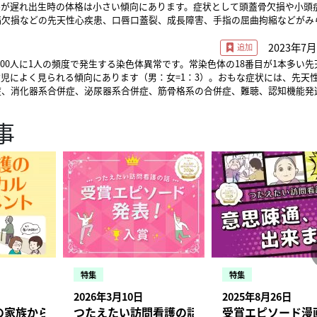
長が遅れ出生時の体格は小さい傾向にあります。症状として頭蓋骨欠損や小頭
隔欠損などの先天性心疾患、口唇口蓋裂、成長障害、手指の屈曲拘縮などがみ
症に合わせて対処します。臨床遺伝専門医や認定遺伝カウンセラーによるカウ
2023年7月
ングのサポートも必要です。 監修： とよだクリニック院長 豊田 早苗
8,500人に1人の頻度で発生する染色体異常です。常染色体の18番目が1本多い
児によく見られる傾向にあります（男：女=1：3）。おもな症状には、先天
症、消化器系合併症、泌尿器系合併症、筋骨格系の合併症、難聴、認知機能発
られます。1年生存率は10％とい言われています。 監修： とよだクリニック院
事
特集
特集
2026年3月10日
2025年8月26日
状況・症状、報告のタイミングとは
の家族から「口から食べられませんか？」と相談された場合【
つたえたい訪問看護の話 受賞エピソード発表！入
受賞エピソード漫