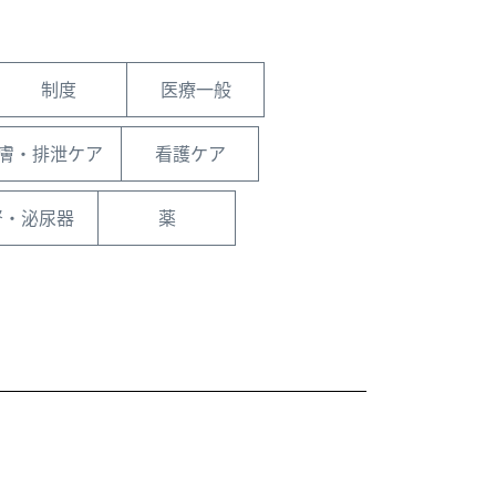
制度
医療一般
膚・排泄ケア
看護ケア
腎・泌尿器
薬