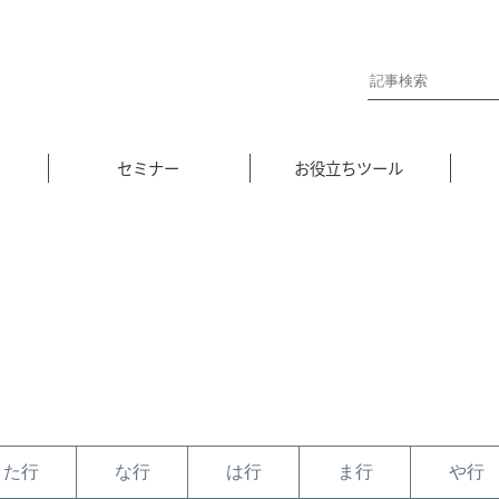
セミナー
お役立ちツール
た行
な行
は行
ま行
や行