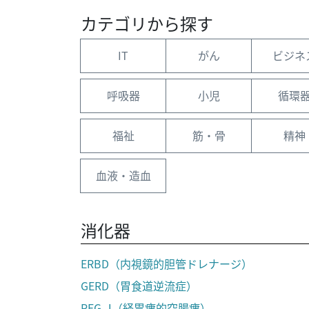
カテゴリから探す
IT
がん
ビジネ
呼吸器
小児
循環
福祉
筋・骨
精神
血液・造血
消化器
ERBD（内視鏡的胆管ドレナージ）
GERD（胃食道逆流症）
PEG-J（経胃瘻的空腸瘻）