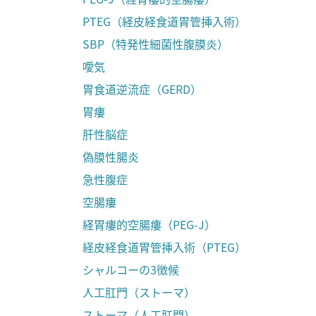
PTEG（経皮経食道胃管挿入術）
SBP（特発性細菌性腹膜炎）
噯気
胃食道逆流症（GERD）
胃瘻
肝性脳症
偽膜性腸炎
急性腹症
空腸瘻
経胃瘻的空腸瘻（PEG-J）
経皮経食道胃管挿入術（PTEG）
シャルコーの3徴候
人工肛門（ストーマ）
ストーマ（人工肛門）