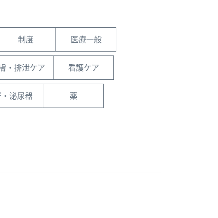
制度
医療一般
膚・排泄ケア
看護ケア
腎・泌尿器
薬