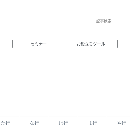
セミナー
お役立ちツール
た行
な行
は行
ま行
や行