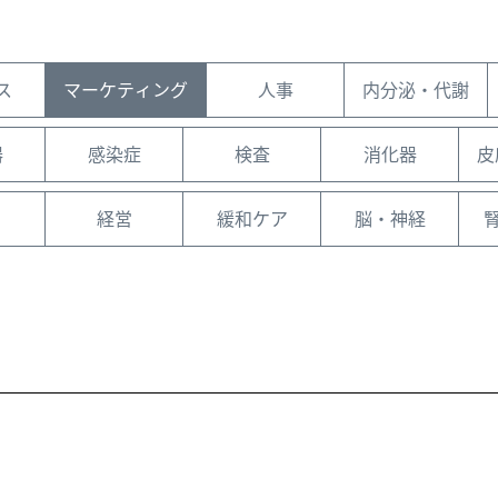
ス
マーケティング
人事
内分泌・代謝
器
感染症
検査
消化器
皮
経営
緩和ケア
脳・神経