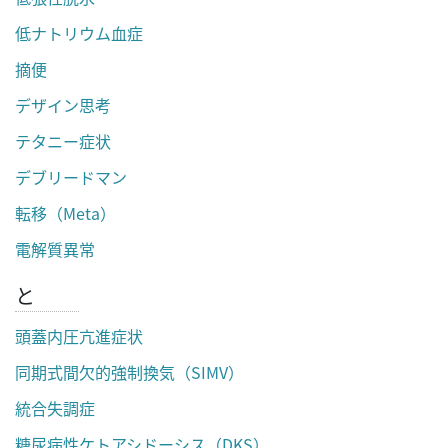
低ナトリウム血症
摘便
デザイン思考
テタニー症状
デブリードマン
転移（Meta）
電解質異常
と
頭蓋内圧亢進症状
同期式間欠的強制換気（SIMV）
統合失調症
糖尿病性ケトアシドーシス（DKS）