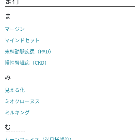
ま行
ま
マージン
マインドセット
末梢動脈疾患（PAD）
慢性腎臓病（CKD）
み
見える化
ミオクローヌス
ミルキング
む
ムーンフェイス（満月様顔貌）