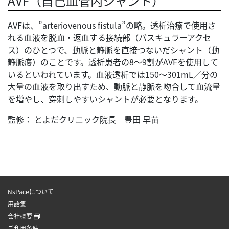
AVF（自己血管内シャント）
AVFは、”arteriovenous fistula”の略。透析治療で使用さ
れる血液を脱血・返血する接続部（バスキュラーアクセ
ス）のひとつで、動脈と静脈を直接つないだシャント（動
静脈瘻）のことです。透析患者の8～9割がAVFを使用して
いるといわれています。血液透析では150～301mL／分の
大量の血液を取り出すため、動脈と静脈を吻合して血流量
を増やし、穿刺しやすいシャントが必要となります。
監修： とよだクリニック院長 豊田 早苗
NsPaceについて
用語集
会社概要
ご利用条件