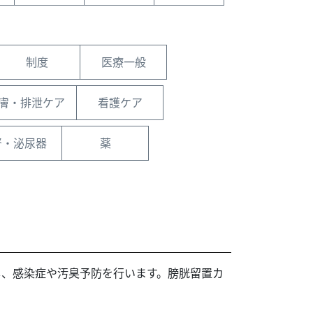
制度
医療一般
膚・排泄ケア
看護ケア
腎・泌尿器
薬
し、感染症や汚臭予防を行います。膀胱留置カ