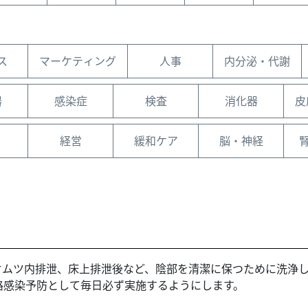
ス
マーケティング
人事
内分泌・代謝
器
感染症
検査
消化器
皮
経営
緩和ケア
脳・神経
オムツ内排泄、床上排泄後など、陰部を清潔に保つために洗浄
路感染予防として毎日必ず実施するようにします。