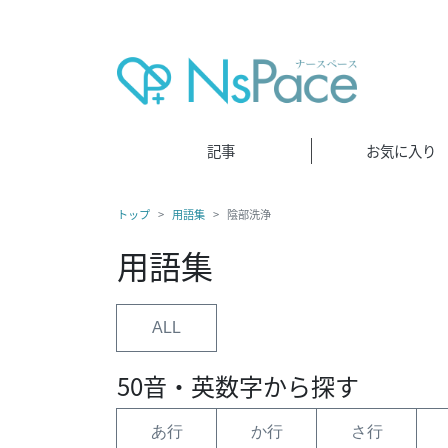
記事
お気に入り
トップ
用語集
陰部洗浄
用語集
ALL
50音・英数字から探す
あ行
か行
さ行