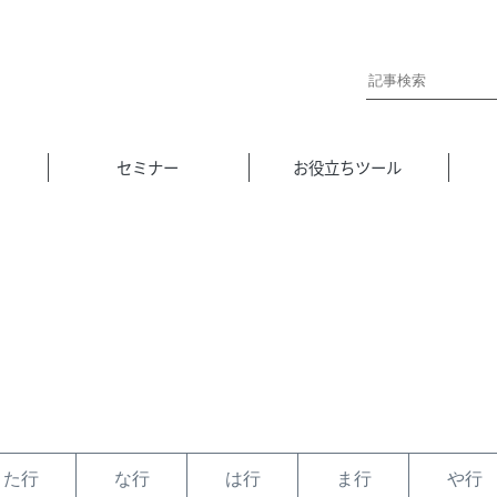
セミナー
お役立ちツール
た行
な行
は行
ま行
や行