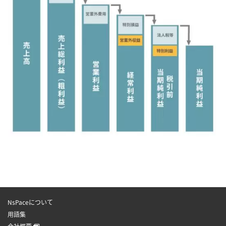
NsPaceについて
用語集