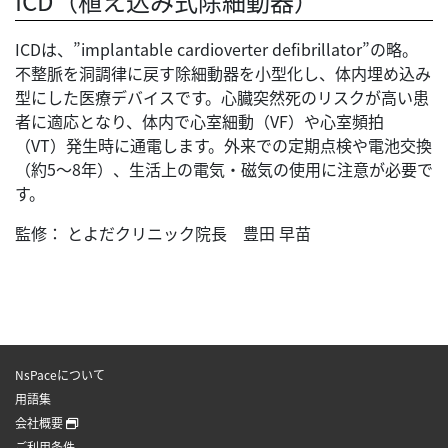
ICD（植え込み式除細動器）
ICDは、”implantable cardioverter defibrillator”の略。
不整脈を洞調律に戻す除細動器を小型化し、体内埋め込み
型にした医療デバイスです。心臓突然死のリスクが高い患
者に適応となり、体内で心室細動（VF）や心室頻拍
（VT）発生時に通電します。外来での定期点検や電池交換
（約5～8年）、生活上の電気・磁気の使用に注意が必要で
す。
監修： とよだクリニック院長 豊田 早苗
NsPaceについて
用語集
会社概要
ご利用条件