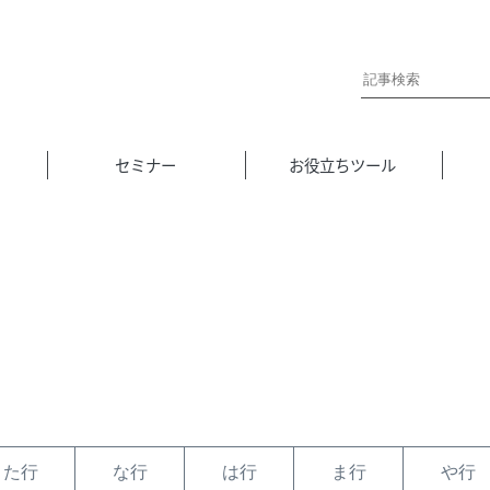
セミナー
お役立ちツール
た行
な行
は行
ま行
や行