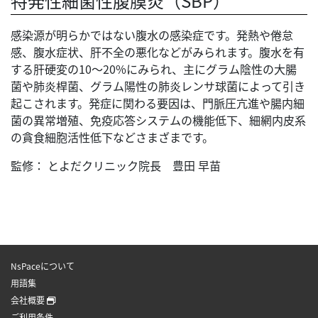
特発性細菌性腹膜炎（SBP）
感染源が明らかではない腹水の感染症です。発熱や倦怠
感、腹水症状、肝不全の悪化などがみられます。腹水を有
する肝硬変の10～20%にみられ、主にグラム陰性の大腸
菌や肺炎桿菌、グラム陽性の肺炎レンサ球菌によって引き
起こされます。発症に関わる要因は、門脈圧亢進や腸内細
菌の異常増殖、免疫応答システムの機能低下、細網内皮系
の貪食細胞活性低下などさまざまです。
監修： とよだクリニック院長 豊田 早苗
NsPaceについて
用語集
会社概要
ご利用条件