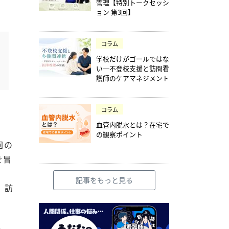
管理【特別トークセッシ
ョン 第3回】
コラム
学校だけがゴールではな
い─不登校支援と訪問看
護師のケアマネジメント
コラム
血管内脱水とは？在宅で
の観察ポイント
回の
を冒
記事をもっと見る
。訪