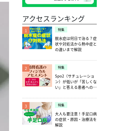
アクセスランキング
特集
1
脱水症は何日で治る？症
状や対処法から熱中症と
の違いまで解説
特集
2
Spo2（サチュレーショ
ン）が低いが「苦しくな
い」と答える患者への確
認ポイント5つ
特集
3
大人も要注意！手足口病
の症状・原因・治療法を
解説