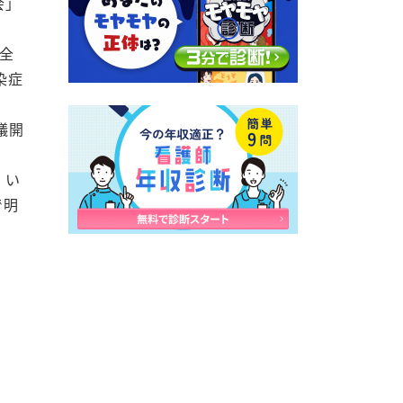
会」
全
染症
議開
、い
で明