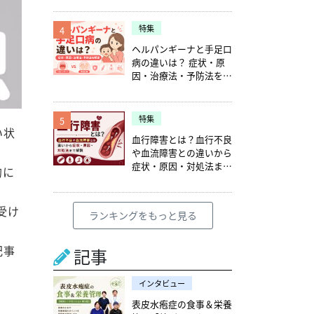
特集
4
ヘルパンギーナと手足口
病の違いは？ 症状・原
因・治療法・予防法を解
説
特集
5
い状
血行障害とは？血行不良
や血流障害との違いから
症状・原因・対処法まで
的に
解説
受け
ランキングをもっと見る
記事
記事
インタビュー
表皮水疱症の食事＆栄養