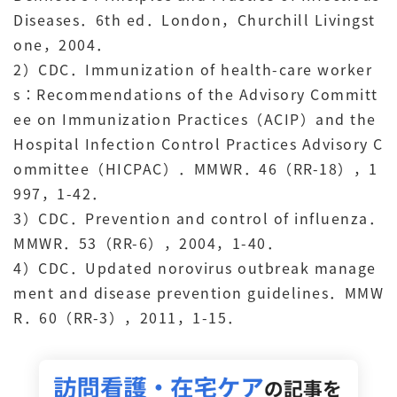
Diseases．6th ed．London，Churchill Livingst
one，2004．
2）CDC．Immunization of health-care worker
s：Recommendations of the Advisory Committ
ee on Immunization Practices（ACIP）and the
Hospital Infection Control Practices Advisory C
ommittee（HICPAC）．MMWR．46（RR-18），1
997，1-42．
3）CDC．Prevention and control of influenza．
MMWR．53（RR-6），2004，1-40．
4）CDC．Updated norovirus outbreak manage
ment and disease prevention guidelines．MMW
R．60（RR-3），2011，1-15．