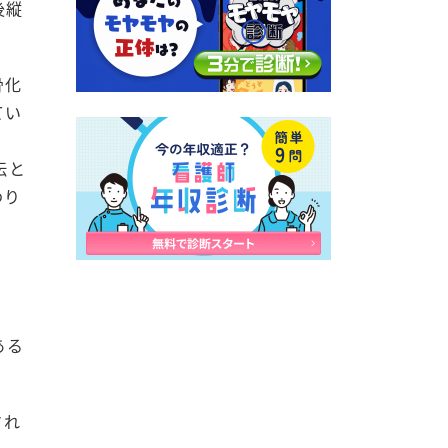
後縦
骨化
てい
伝と
わり
ある
され