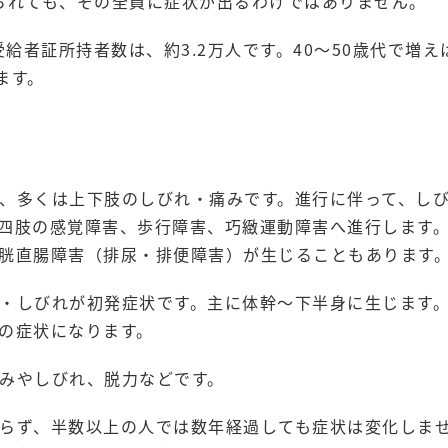
られても、その全員に症状が出るわけではありません。
受給者証所持者数は、約3.2万人です。40～50歳代で増え
ます。
、多くは上下肢のしびれ・痛みです。進行に伴って、し
四肢の感覚障害、歩行障害、巧緻運動障害へ進行します
胱直腸障害（排尿・排便障害）が生じることもあります
・しびれが初発症状です。主に体幹～下半身に生じます
の症状になります。
みやしびれ、脱力などです。
らず、半数以上の人では数年経過しても症状は変化しま