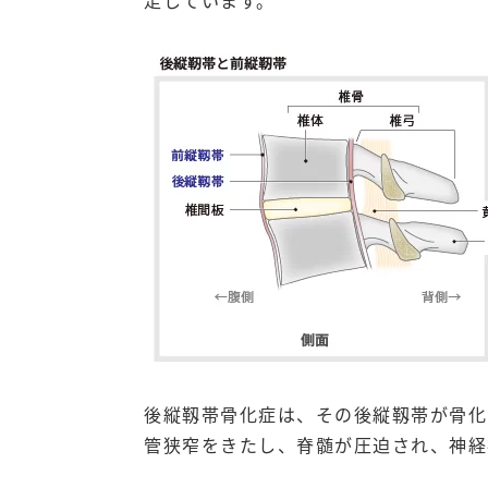
後縦靱帯骨化症は、その後縦靱帯が骨化
管狭窄をきたし、脊髄が圧迫され、神経