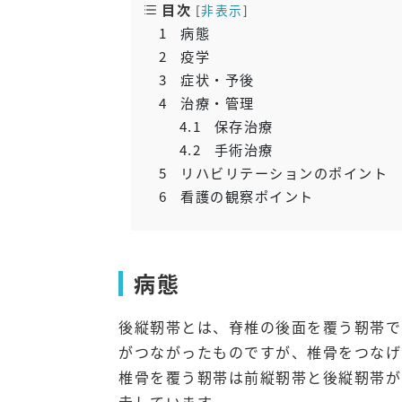
目次
[
非表示
]
1
病態
2
疫学
3
症状・予後
4
治療・管理
4.1
保存治療
4.2
手術治療
5
リハビリテーションのポイント
6
看護の観察ポイント
病態
後縦靭帯とは、脊椎の後面を覆う靭帯で
がつながったものですが、椎骨をつなげ
椎骨を覆う靭帯は前縦靭帯と後縦靭帯が
走しています。