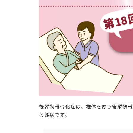
後縦靭帯骨化症は、椎体を覆う後縦靭帯
る難病です。