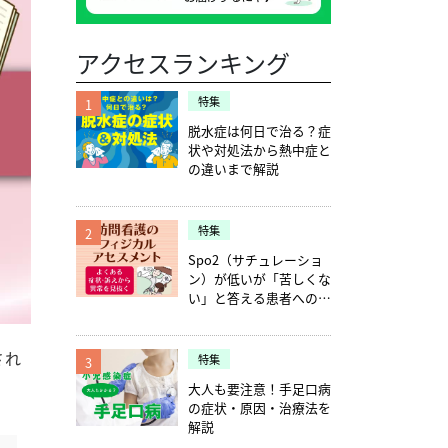
アクセスランキング
特集
1
脱水症は何日で治る？症
状や対処法から熱中症と
の違いまで解説
特集
2
Spo2（サチュレーショ
ン）が低いが「苦しくな
い」と答える患者への確
認ポイント5つ
され
特集
3
大人も要注意！手足口病
の症状・原因・治療法を
解説