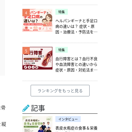
特集
4
ヘルパンギーナと手足口
病の違いは？ 症状・原
因・治療法・予防法を解
説
特集
5
血行障害とは？血行不良
や血流障害との違いから
症状・原因・対処法まで
解説
ランキングをもっと見る
記事
椎骨
インタビュー
を縦
表皮水疱症の食事＆栄養