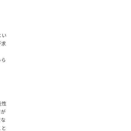
よい
が求
みら
能性
痺が
康な
こと