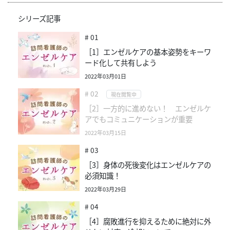
シリーズ記事
# 01
［1］エンゼルケアの基本姿勢をキーワ
ード化して共有しよう
2022年03月01日
# 02
現在閲覧中
［2］一方的に進めない！ エンゼルケ
アでもコミュニケーションが重要
2022年03月15日
# 03
［3］身体の死後変化はエンゼルケアの
必須知識！
2022年03月29日
# 04
［4］腐敗進行を抑えるために絶対に外