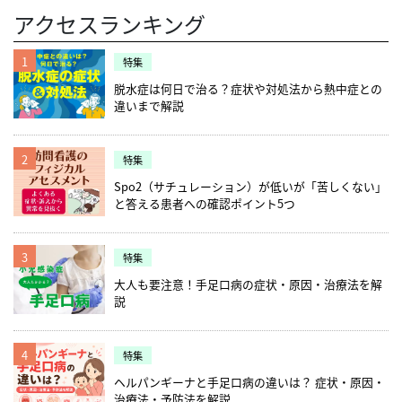
アクセスランキング
1
特集
脱水症は何日で治る？症状や対処法から熱中症との
違いまで解説
2
特集
Spo2（サチュレーション）が低いが「苦しくない」
と答える患者への確認ポイント5つ
3
特集
大人も要注意！手足口病の症状・原因・治療法を解
説
4
特集
ヘルパンギーナと手足口病の違いは？ 症状・原因・
治療法・予防法を解説