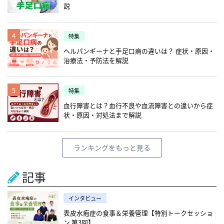
説
4
特集
ヘルパンギーナと手足口病の違いは？ 症状・原因・
治療法・予防法を解説
5
特集
血行障害とは？血行不良や血流障害との違いから症
状・原因・対処法まで解説
ランキングをもっと見る
記事
インタビュー
表皮水疱症の食事＆栄養管理【特別トークセッショ
ン 第3回】