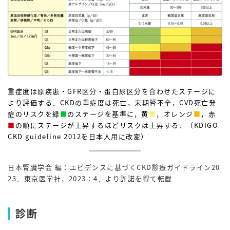
重症度は原疾患・GFR区分・蛋白尿区分を合わせたステージに
より評価する．CKDの重症度は死亡，末期腎不全，CVD死亡発
症のリスクを緑
■
のステージを基準に，黄
■
，オレンジ
■
，赤
■
の順にステージが上昇するほどリスクは上昇する．（KDIGO
CKD guideline 2012を日本人用に改変）
日本腎臓学会 編：エビデンスに基づくCKD診療ガイドライン20
23．東京医学社，2023：4．より許諾を得て転載
診断