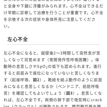
と全身や下腿に浮腫がみられます。心不全はできるだ
け早期に診断して治療を行うことが重要です。心不全
を示唆する次の症状や身体所見に注意してくださ
い。
左心不全
左心不全になると、就寝後2～3時間して突然息が苦
しくなって目覚めます（夜間発作性呼吸困難）。体
動時の息苦しさやSpO
の低下も認められます。進行
2
すると前屈みで座位になっていないと苦しくなりま
す（起座呼吸、
図2
）。靴紐を結ぶ動作のように前屈
みになると息苦しくなるか（ベンドニア、前屈呼吸
苦）を確認してもよいでしょう（
図3
）。息苦しくな
れば、左心不全です。両側の肺下部で吸気時にcrack
les（クラックル）が聴取されます。膜型聴診器を聴