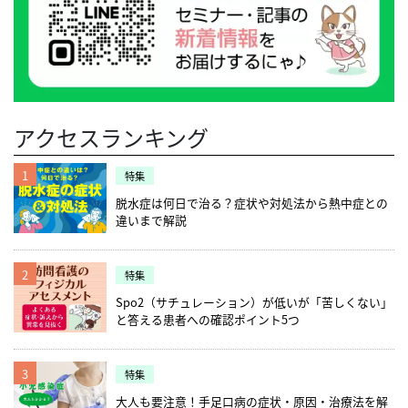
アクセスランキング
1
特集
脱水症は何日で治る？症状や対処法から熱中症との
違いまで解説
2
特集
Spo2（サチュレーション）が低いが「苦しくない」
と答える患者への確認ポイント5つ
3
特集
大人も要注意！手足口病の症状・原因・治療法を解