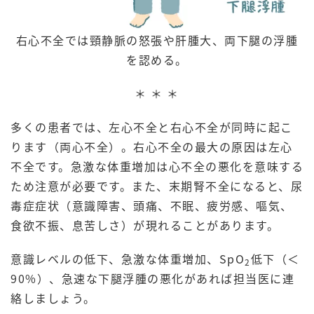
右心不全では頸静脈の怒張や肝腫大、両下腿の浮腫
を認める。
＊ ＊ ＊
多くの患者では、左心不全と右心不全が同時に起こ
ります（両心不全）。右心不全の最大の原因は左心
不全です。急激な体重増加は心不全の悪化を意味する
ため注意が必要です。また、末期腎不全になると、尿
毒症症状（意識障害、頭痛、不眠、疲労感、嘔気、
食欲不振、息苦しさ）が現れることがあります。
意識レベルの低下、急激な体重増加、SpO
低下（＜
2
90%）、急速な下腿浮腫の悪化があれば担当医に連
絡しましょう。