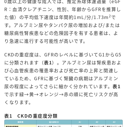
0歳以上の健康な成人では、推定糸球体濾過量（eGF
R：血清クレアチニン、性別、年齢からGFRを推算し
2
た値）の平均低下速度は年間約1mL/分/1.73m
で
す。アルブミン尿やタンパク尿の増加および/または
糖尿病性腎疾患などの危険因子を有する患者は、よ
り急速に進行する可能性が高いです。
CKDの重症度は、GFRのレベルに基づいてG1からG5
に分類されます（
表1
）。アルブミン尿は腎疾患およ
び心血管疾患の罹患率および死亡率の上昇と関連し
ているため、GFRに基づく腎臓の病期はアルブミン
尿の程度によってさらに細かく分かれています。
表1
で示す緑→黄→オレンジ→赤の順に死亡リスクが高
くなります。
表1 CKDの重症度分類