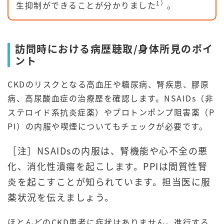
1）
生抑制ができることが分かりました
。
訪問時における病歴聴取/身体所見のポイ
ント
CKDのリスクとなる高血圧や糖尿病、腎疾患、膠原
病、高尿酸血症の治療歴を確認します。NSAIDs（非
ステロイド系抗炎症薬）やプロトンポンプ阻害薬（P
PI）の内服や喫煙についてもチェックが必要です。
［注］NSAIDsの内服は、腎機能や心不全の悪
化、消化性潰瘍を起こします。PPIは間質性腎
炎を起こすことが知られています。担当医に服
薬状況を伝えましょう。
ほとんどのCKD患者に症状はありません。進行する