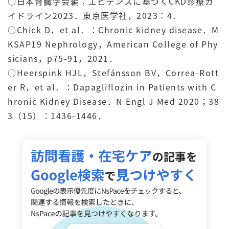
○日本腎臓学会編：エビデンスに基づくCKD診療ガ
イドライン2023．東京医学社，2023：4．
○Chick D，et al．：Chronic kidney disease．M
KSAP19 Nephrology，American College of Phy
sicians，p75-91，2021．
○Heerspink HJL，Stefánsson BV，Correa-Rott
er R，et al．：Dapagliflozin in Patients with C
hronic Kidney Disease．N Engl J Med 2020；38
3（15）：1436-1446．