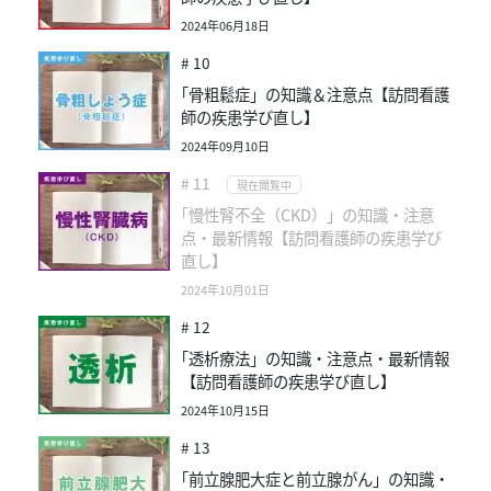
2024年06月18日
# 10
｢骨粗鬆症」の知識＆注意点【訪問看護
師の疾患学び直し】
2024年09月10日
# 11
現在閲覧中
｢慢性腎不全（CKD）」の知識・注意
点・最新情報【訪問看護師の疾患学び
直し】
2024年10月01日
# 12
｢透析療法」の知識・注意点・最新情報
【訪問看護師の疾患学び直し】
2024年10月15日
# 13
｢前立腺肥大症と前立腺がん」の知識・