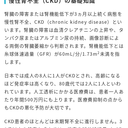
慢性腎不全（CKD）の基礎知識
腎臓の障害または腎機能低下が3ヵ月以上続く病態を
慢性腎不全、CKD（chronic kidney disease）とい
います。腎臓の障害は血清クレアチニンの上昇や、タ
ンパク尿またはアルブミン尿の持続、画像診断によ
る両側の腎臓萎縮から判断されます。腎機能低下とは
2
糸球体濾過量（GFR）が60mL/分/1.73m
未満を指
します。
日本では成人の8人に1人がCKDとされ、高齢になる
ほど発症率は高くなり、80歳代では2人に1人といわ
れています。人工透析にかかる医療費は、患者一人あ
たり年間500万円にも上ります。医療費抑制の点から
もCKDの悪化予防が大切です。
CKD患者のほとんどは末期腎不全に進行しません。3