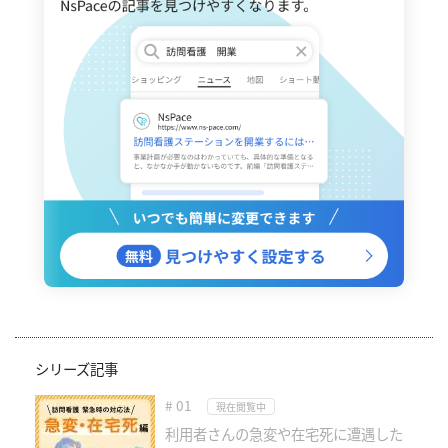
シリーズ記事
# 01
現在閲覧中
利用者さんの急変や在宅死に遭遇した