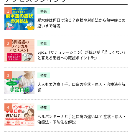
1
特集
脱水症は何日で治る？症状や対処法から熱中症との
違いまで解説
2
特集
Spo2（サチュレーション）が低いが「苦しくない」
と答える患者への確認ポイント5つ
3
特集
大人も要注意！手足口病の症状・原因・治療法を解
説
4
特集
ヘルパンギーナと手足口病の違いは？ 症状・原因・
治療法・予防法を解説