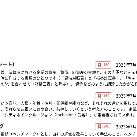
シート）
2023年7月
同義。決算時における企業の資産、負債、純資産の金額と、その内訳などを示
算時に作成する書類のひとつです（「貸借対照表」と「損益計算書」、「キャ
せて「財務三表」と呼ぶ）。 資金をどのように調達したかが右側（負債
をどのように運用しているかが表の左側（資産）に記されます。左右の合計は
2023年7月
「バランスシート」ともいわれます。主に企業が資金分析のために作成し、株
（債権者）などがその企業の財務状態を把握するためにも閲覧します。「純資
という意味。人種・年齢・性別・価値観や能力など、それぞれの違いを指して
率」の数値が大きいほど、安定的な経営が行われていると判断されます。
、それらをお互いに認め合い、共存していくという考え方のことです。 企業
ーシティ＆インクルージョン（Inclusion・受容）」が重要視されています
ること、その人たちのさまざまな発言や方法を取り入れること、異なる能力を
グ
2023年7月
境を社内に定着させることにより、組織の競争力を高めていく、といった意味
を指標（ベンチマーク）とし、自社の経営を改善していく手法のこと。ベンチ