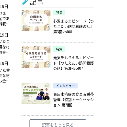
記事
れを埋
19日
タビリ
びま
特集
ォーム
金であ
心温まるエピソード【つ
料収入
たえたい訪問看護の話】
第3回vol08
19日
いた金
要な材
特集
お金が
元気をもらえるエピソー
でなく
ド【つたえたい訪問看護
19日
、商品
の話】第3回vol07
呼ばれ
いた金
要な材
お金が
インタビュー
でなく
、商品
表皮水疱症の食事＆栄養
呼ばれ
管理【特別トークセッシ
ョン 第3回】
記事をもっと見る