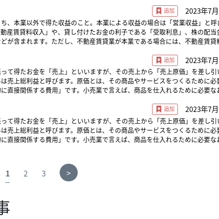
っています。経営者と出資者には経営についての情報の格差がありますが、そ
2023年7月
する経営者側が持つべき責任感ともいえます。説明が不足すれば、「アカウン
う。 なお、医療においてもアカウンタビリティは重要視され
うち、本業以外で得た収益のこと。本業による収益の場合は「営業収益」と呼
対して行われる治療や処置の説明責任であり、患者との合意を進める「インフ
不動産賃貸料収入」や、貸し付けたお金の利子である「受取利息」、株の配当
、治療方針に対する納得させる「ムンテラ」などにも関連する言葉です。
などが含まれます。ただし、不動産賃貸業が本業である場合には、不動産賃貸
いは売上高と呼ばれることもあります）となります。
2023年7月
売って得たお金を「売上」といいますが、その売上から「売上原価」を差し引
いは売上総利益と呼びます。原価とは、その商品やサービスをつくるために必
物に直接関係する費用」です。小売業で言えば、商品を仕入れるために必要な
の場合は原価に人件費が当然含まれるものと考えられ、粗利益の計算には原価
2023年7月
造原価」が用いられます。 なお、商品やサービスを売るための広告宣伝費や
管理費などは「販売物に間接的に関係する費用」であり、これは「コスト」と
売って得たお金を「売上」といいますが、その売上から「売上原価」を差し引
製造原価はコストに含まれるものです。
いは売上総利益と呼びます。原価とは、その商品やサービスをつくるために必
物に直接関係する費用」です。小売業で言えば、商品を仕入れるために必要な
の場合は原価に人件費が当然含まれるものと考えられ、粗利益の計算には原価
造原価」が用いられます。 なお、商品やサービスを売るための広告宣伝費や
管理費などは「販売物に間接的に関係する費用」であり、これは「コスト」と
>
1
2
3
製造原価はコストに含まれるものです。
事