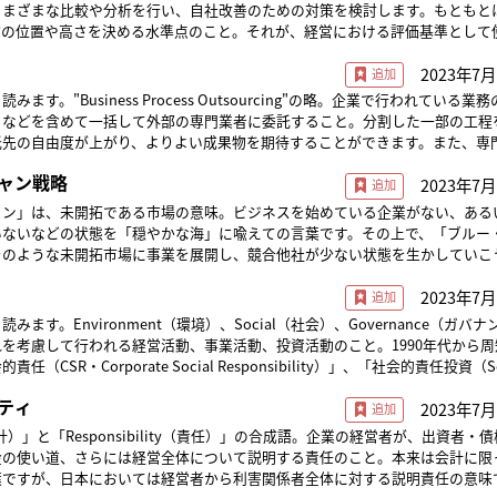
さまざまな比較や分析を行い、自社改善のための対策を検討します。もともと
物の位置や高さを決める水準点のこと。それが、経営における評価基準として
織だけでなく、
2023年7月
事業単位であったりとさまざまです。たとえばIT業界では「性能」を比較し
ます。ベンチマーキングすることにより目標や理想が明確になるだけでなく、
ます。"Business Process Outsourcing"の略。企業で行われている業
の経営状態やパフォーマンスを客観的に見ることができ、より効率的に自社改
」などを含めて一括して外部の専門業者に委託すること。分割した一部の工程
す。
託先の自由度が上がり、よりよい成果物を期待することができます。また、専
より、自社内よりも優れた品質を実現することや、コスト削減、本業に関わる
ャン戦略
2023年7月
ことができる、といったメリットもあります。
ャン」は、未開拓である市場の意味。ビジネスを始めている企業がない、ある
いないなどの状態を「穏やかな海」に喩えての言葉です。その上で、「ブルー
そのような未開拓市場に事業を展開し、競合他社が少ない状態を生かしていこ
をいいます。競合他社が存在しない市場においては、ニーズが独占できるため
2023年7月
を見込むことが可能です。ただし、参考にできる成功例がないため、大規模な
などが欠かせません。新薬の開発においては、ブルー・オーシャン戦略が重要
ます。Environment（環境）、Social（社会）、Governance（ガバ
ては「レッド・オーシャン戦略」があります。レッド・オーシャンは競争相手
を考慮して行われる経営活動、事業活動、投資活動のこと。1990年代から周
状態を「赤い海」に喩えています。レッド・オーシャン戦略は、競合他社が多
（CSR・Corporate Social Responsibility）」、「社会的責任投資（Soc
ための企業戦略です。この戦略は、冷蔵庫やクーラーなど昔からある家電製品
 Investment）」などに関連しています。ESGを手段とすると、SDGsはその目標
が参入している一般的な食品や飲料などの分野で必要とされます。
ティ
2023年7月
長期的な成長や経営基盤の強化
た企業に投資を行うことを「ESG投資」と呼ばれ、全世界で大きな伸びを見
（会計）」と「Responsibility（責任）」の合成語。企業の経営者が、出資者・
金の使い道、さらには経営全体について説明する責任のこと。本来は会計に限
葉ですが、日本においては経営者から利害関係者全体に対する説明責任の意味