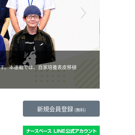
コラ
不登
す。本連載では、自家培養表皮移植
師が
新規会員登録
(無料)