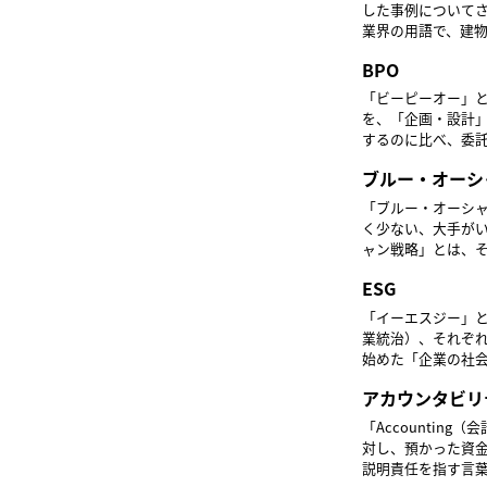
した事例について
業界の用語で、建
るようになりました。 ベンチマークの対象となるものは同業界、あるいは同じような組
BPO
他業界であったり、
る指標とされてい
「ビーピーオー」と読み
比較によって自社
を、「企画・設計
めることができま
するのに比べ、委
い業者への委託に
ブルー・オーシ
人材を集中させる
「ブルー・オーシ
く少ない、大手が
ャン戦略」とは、
る企業戦略のこと
ESG
ストで大きな利益
チやモニタリング
「イーエスジー」と読み
相反する言葉とし
業統治）、それぞれ
く、競争が激しい
始めた「企業の社会的責任
で勝ち残っていく
Responsible
まざまなメーカー
アカウンタビリ
あるともいえるでしょう。 企業がEGSへの取り組みを重視することは、
に繋がり、そういっ
「Accounting
す。
対し、預かった資
説明責任を指す言