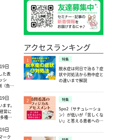
アクセスランキング
特集
1
19日
脱水症は何日で治る？症
した表
状や対処法から熱中症と
ッシ
の違いまで解説
必ず一
19日
主（出
特集
2
産÷総
います。
Spo2（サチュレーショ
経営に
ン）が低いが「苦しくな
。多種多
い」と答える患者への確
生かし、
認ポイント5つ
19日
合いを
マーク
特集