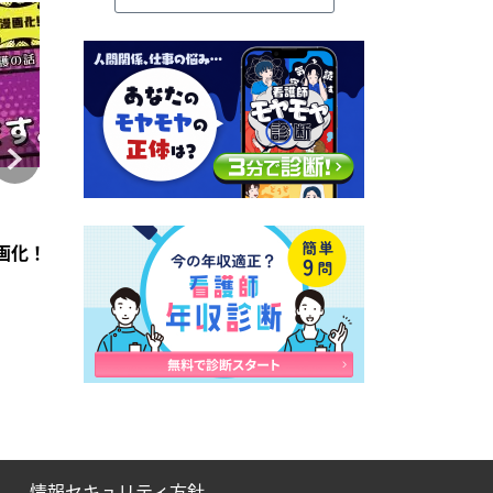
コラム
コラム
2026年4月28日
2021年7月6日
訪問看護のアセスメント】
賞【2026】
画化！「意思疎通、出来ます。」前編【つたえたい訪問看護の
訪問看護師向け在宅看取り教育プログラムPENUT
適切な人材を「選考」
情報セキュリティ方針