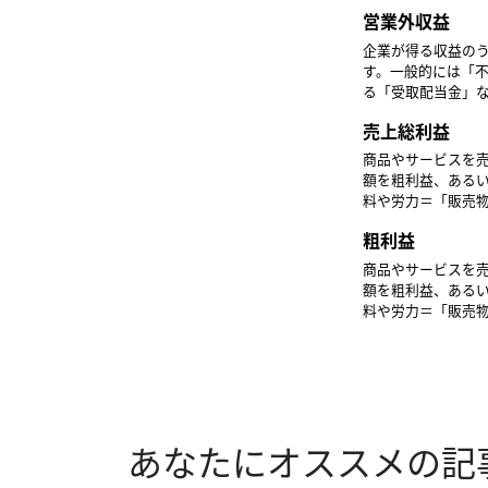
れることが多くな
営業外収益
めていくべきだと
ティの欠如」という指摘がなされるでしょ
企業が得る収益の
ています。患者に
す。一般的には「
ド・コンセント」
る「受取配当金」
が営業収益（ある
売上総利益
商品やサービスを
額を粗利益、ある
料や労力＝「販売
原価です。製造業
粗利益
人件費を含めた「製
を保管するための
商品やサービスを
ます。売上原価・
額を粗利益、ある
料や労力＝「販売
原価です。製造業
人件費を含めた「製
を保管するための
ます。売上原価・
あなたにオススメの記