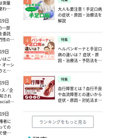
3
は測量
使われ
大人も要注意！手足口病
の症状・原因・治療法を
19日
、評価す
解説
分析・
務の一部
善を進
を委託
門性の高
特集
4
業務に
ヘルパンギーナと手足口
19日
病の違いは？ 症状・原
いはご
因・治療法・予防法を解
・オーシ
説
うとす
、低コ
特集
5
19日
リサー
です。
血行障害とは？血行不良
ナンス／企
が多
や血流障害との違いから
知され
い市場
症状・原因・対処法まで
ially
や、さ
解説
のひとつで
19日
せていま
債権者に
ランキングをもっと見る
っての
で使わ