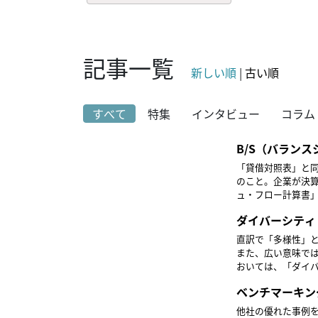
記事一覧
新しい順
|
古い順
すべて
特集
インタビュー
コラム
B/S（バランス
「貸借対照表」と
のこと。企業が決
ュ・フロー計算書」の3つを合わ
＋純資産）、資金
ダイバーシティ
致することから、
資者）や金融機関
直訳で「多様性」
資本＝自己資本比
また、広い意味では
おいては、「ダイバ
様な人材を採用す
ベンチマーキン
相互に機能する環
含みます。
他社の優れた事例