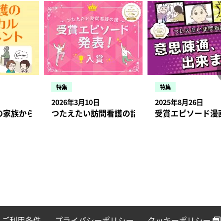
特集
特集
2026年3月10日
2025年8月26日
状況・症状、報告のタイミングとは
の家族から「口から食べられませんか？」と相談された場合【
つたえたい訪問看護の話 受賞エピソード発表！入
受賞エピソード漫
ご利用条件
プライバシーポリシー
クッキーポリシー