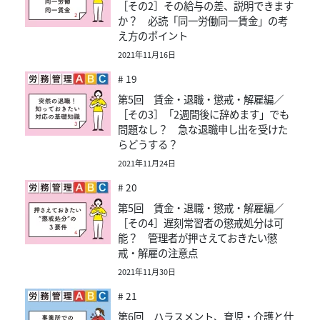
［その2］その給与の差、説明できます
か？ 必読「同一労働同一賃金」の考
え方のポイント
2021年11月16日
# 19
第5回 賃金・退職・懲戒・解雇編／
［その3］「2週間後に辞めます」でも
問題なし？ 急な退職申し出を受けた
らどうする？
2021年11月24日
# 20
第5回 賃金・退職・懲戒・解雇編／
［その4］遅刻常習者の懲戒処分は可
能？ 管理者が押さえておきたい懲
戒・解雇の注意点
2021年11月30日
# 21
第6回 ハラスメント、育児・介護と仕