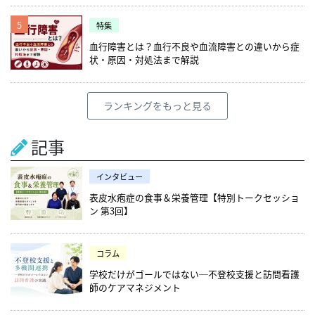
5
特集
血行障害とは？血行不良や血流障害との違いから症
状・原因・対処法まで解説
ランキングをもっと見る
記事
インタビュー
表皮水疱症の食事＆栄養管理【特別トークセッショ
ン 第3回】
コラム
学校だけがゴールではない─不登校支援と訪問看護
師のケアマネジメント