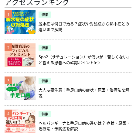
アクセスランキング
1
特集
脱水症は何日で治る？症状や対処法から熱中症との
違いまで解説
2
特集
Spo2（サチュレーション）が低いが「苦しくない」
と答える患者への確認ポイント5つ
3
特集
大人も要注意！手足口病の症状・原因・治療法を解
説
4
特集
ヘルパンギーナと手足口病の違いは？ 症状・原因・
治療法・予防法を解説