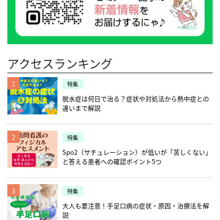
アクセスランキング
1
特集
脱水症は何日で治る？症状や対処法から熱中症との
違いまで解説
2
特集
Spo2（サチュレーション）が低いが「苦しくない」
と答える患者への確認ポイント5つ
3
特集
大人も要注意！手足口病の症状・原因・治療法を解
説