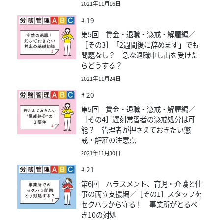
2021年11月16日
# 19
第5回 賃金・退職・懲戒・解雇編／
［その3］「2週間後に辞めます」でも
問題なし？ 急な退職申し出を受けた
らどうする？
2021年11月24日
# 20
第5回 賃金・退職・懲戒・解雇編／
［その4］遅刻常習者の懲戒処分は可
能？ 管理者が押さえておきたい懲
戒・解雇の注意点
2021年11月30日
# 21
第6回 ハラスメント、育児・介護と仕
事の両立支援編／［その1］スタッフを
セクハラから守る！ 事業所がとるべ
き10の対処